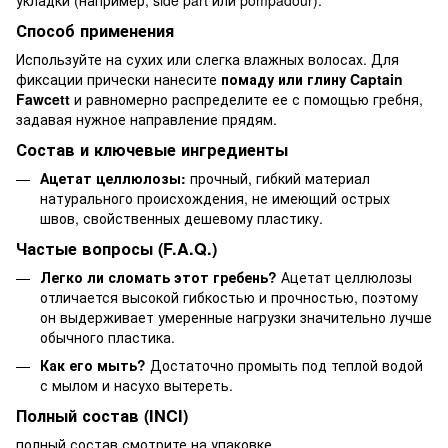
укладки (например, side part или pompadour).
Способ применения
Используйте на сухих или слегка влажных волосах. Для
фиксации прически нанесите
помаду или глину Captain
Fawcett
и равномерно распределите ее с помощью гребня,
задавая нужное направление прядям.
Состав и ключевые ингредиенты
Ацетат целлюлозы:
прочный, гибкий материал
натурального происхождения, не имеющий острых
швов, свойственных дешевому пластику.
Частые вопросы (F.A.Q.)
Легко ли сломать этот гребень?
Ацетат целлюлозы
отличается высокой гибкостью и прочностью, поэтому
он выдерживает умеренные нагрузки значительно лучше
обычного пластика.
Как его мыть?
Достаточно промыть под теплой водой
с мылом и насухо вытереть.
Полный состав (INCI)
полный состав смотрите на упаковке