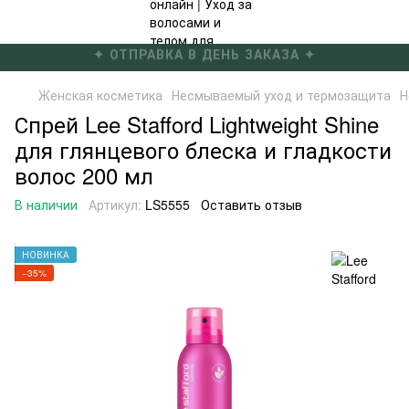
✦ БЕСПЛАТНАЯ ДОСТАВКА ОТ 4000 ГРН ✦
Женская косметика
Несмываемый уход и термозащита
Н
Спрей Lee Stafford Lightweight Shine
для глянцевого блеска и гладкости
волос 200 мл
В наличии
Артикул:
LS5555
Оставить отзыв
НОВИНКА
−35%