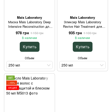
Mais Laboratory
Mais Laboratory
Маска Mais Laboratory Deep
Эликсир Mais Laboratory
Intensive Reconstruction для
Revive Hair Treatment для
интенсивного
волос с термозащитой 250
978 грн
935 грн
1 150 грн
1 100 грн
восстановления волос 250
мл
В наличии
В наличии
мл
Купить
Купить
Объем
Объем
250 мл
250 мл
ХИТ
−15%
АКЦИЯ