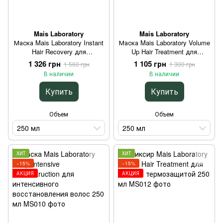
Mais Laboratory
Mais Laboratory
Маска Mais Laboratory Instant
Маска Mais Laboratory Volume
Hair Recovery для
Up Hair Treatment для
мгновенного восстановления
стойкого объёма тонких
1 326 грн
1 105 грн
1 560 грн
1 300 грн
волос 250 мл
волос 250 мл
В наличии
В наличии
Купить
Купить
Объем
Объем
250 мл
250 мл
ХИТ
ХИТ
−15%
−15%
АКЦИЯ
АКЦИЯ