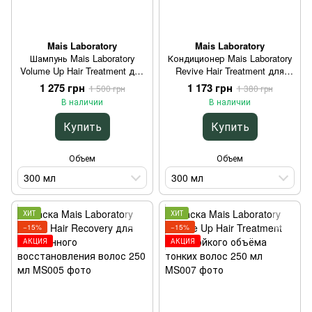
Mais Laboratory
Mais Laboratory
Шампунь Mais Laboratory
Кондиционер Mais Laboratory
Volume Up Hair Treatment для
Revive Hair Treatment для
объёма тонких волос без
повреждённых волос с
1 275 грн
1 173 грн
1 500 грн
1 380 грн
утяжеления 300 мл
кератином 300 мл
В наличии
В наличии
Купить
Купить
Объем
Объем
300 мл
300 мл
ХИТ
ХИТ
−15%
−15%
АКЦИЯ
АКЦИЯ