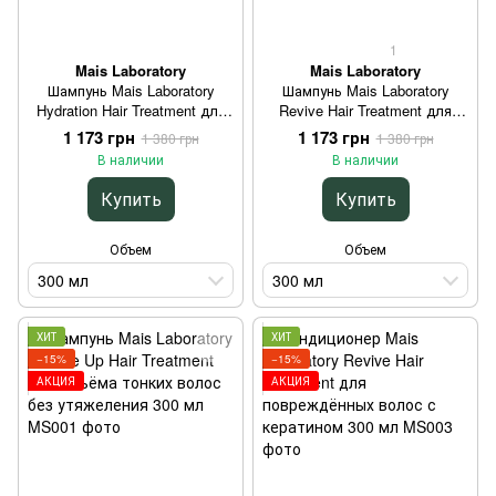
1
Mais Laboratory
Mais Laboratory
Шампунь Mais Laboratory
Шампунь Mais Laboratory
Hydration Hair Treatment для
Revive Hair Treatment для
сухих волос с пантенолом
повреждённых волос с
1 173 грн
1 173 грн
1 380 грн
1 380 грн
300 мл
кератином 300 мл
В наличии
В наличии
Купить
Купить
Объем
Объем
300 мл
300 мл
ХИТ
ХИТ
−15%
−15%
АКЦИЯ
АКЦИЯ