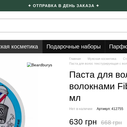
✦ ОТПРАВКА В ДЕНЬ ЗАКАЗА ✦
кая косметика
Подарочные наборы
Парфю
Главная
Мужская косметика
Ст
Паста для волос текстурирующая с вол
Паста для во
волокнами Fi
мл
Нет в наличии
Артикул: 412755
630 грн
668 грн