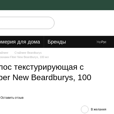
мерия для дома
Бренды
Укр
Рус
айлинг
Стайлинг Beardburys
окнами Fiber New Beardburys, 100 мл
лос текстурирующая с
ber New Beardburys, 100
Оставить отзыв
В желания