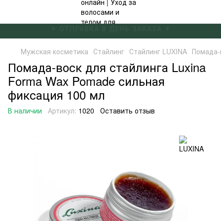
✦ БЕСПЛАТНАЯ ДОСТАВКА ОТ 4000 ГРН ✦
Мужская косметика
Стайлинг
Стайлинг LUXINA
Помада-
Помада-воск для стайлинга Luxina
Forma Wax Pomade сильная
фиксация 100 мл
В наличии
Артикул:
1020
Оставить отзыв