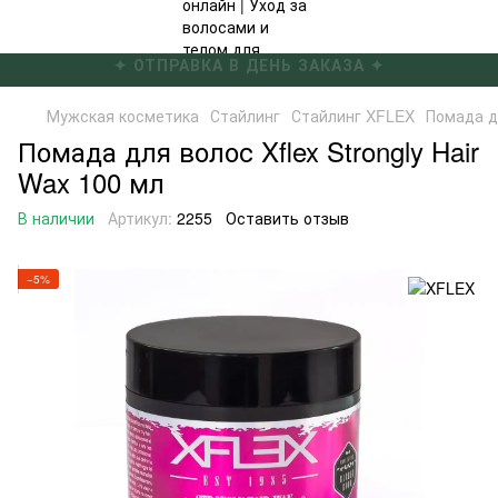
✦ БЕСПЛАТНАЯ ДОСТАВКА ОТ 4000 ГРН ✦
Мужская косметика
Стайлинг
Стайлинг XFLEX
Помада дл
Помада для волос Xflex Strongly Hair
Wax 100 мл
В наличии
Артикул:
2255
Оставить отзыв
−5%