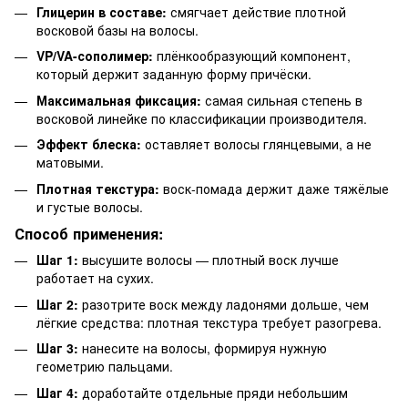
Глицерин в составе:
смягчает действие плотной
восковой базы на волосы.
VP/VA-сополимер:
плёнкообразующий компонент,
который держит заданную форму причёски.
Максимальная фиксация:
самая сильная степень в
восковой линейке по классификации производителя.
Эффект блеска:
оставляет волосы глянцевыми, а не
матовыми.
Плотная текстура:
воск-помада держит даже тяжёлые
и густые волосы.
Способ применения:
Шаг 1:
высушите волосы — плотный воск лучше
работает на сухих.
Шаг 2:
разотрите воск между ладонями дольше, чем
лёгкие средства: плотная текстура требует разогрева.
Шаг 3:
нанесите на волосы, формируя нужную
геометрию пальцами.
Шаг 4:
доработайте отдельные пряди небольшим