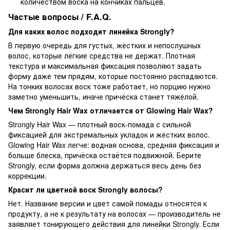
количеством воска на кончиках пальцев.
Частые вопросы / F.A.Q.
Для каких волос подходит линейка Strongly?
В первую очередь для густых, жёстких и непослушных
волос, которые лёгкие средства не держат. Плотная
текстура и максимальная фиксация позволяют задать
форму даже тем прядям, которые постоянно распадаются.
На тонких волосах воск тоже работает, но порцию нужно
заметно уменьшить, иначе причёска станет тяжёлой.
Чем Strongly Hair Wax отличается от Glowing Hair Wax?
Strongly Hair Wax — плотный воск-помада с сильной
фиксацией для экстремальных укладок и жёстких волос.
Glowing Hair Wax легче: водная основа, средняя фиксация и
больше блеска, причёска остаётся подвижной. Берите
Strongly, если форма должна держаться весь день без
коррекции.
Красит ли цветной воск Strongly волосы?
Нет. Название версии и цвет самой помады относятся к
продукту, а не к результату на волосах — производитель не
заявляет тонирующего действия для линейки Strongly. Если