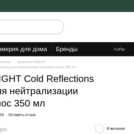
мерия для дома
Бренды
Укр
Рус
мпуни
Шампуни INSIGHT
htening для нейтрализации желтизны волос 350 мл
GHT Cold Reflections
для нейтрализации
ос 350 мл
34
Оставить отзыв
грн
В желания