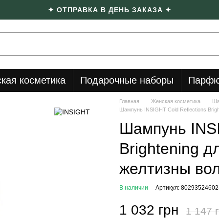
✦ ОТПРАВКА В ДЕНЬ ЗАКАЗА ✦
кая косметика
Подарочные наборы
Парфю
Главная
Женская косметика
Ша
Шампунь INSIGHT Cold Reflections Brig
Шампунь INSI
Brightening 
желтизны вол
В наличии
Артикул: 80293524602
1 032 грн
1 147 