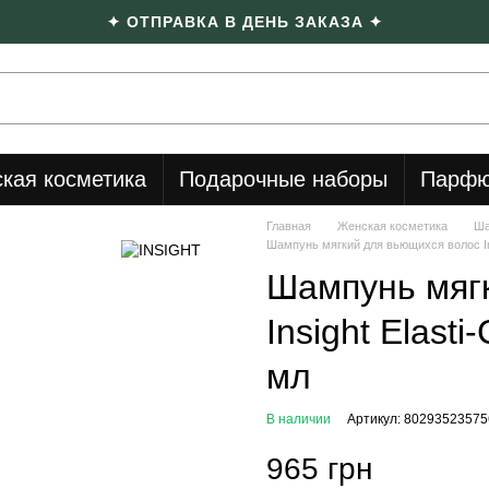
✦ ОТПРАВКА В ДЕНЬ ЗАКАЗА ✦
кая косметика
Подарочные наборы
Парфю
Главная
Женская косметика
Ша
Шампунь мягкий для вьющихся волос Ins
Шампунь мяг
Insight Elast
мл
В наличии
Артикул: 80293523575
965 грн