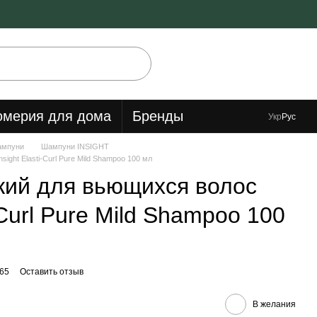
мерия для дома
Бренды
Укр
Рус
мпуни
Шампуни INSIGHT
ight Elasti-Curl Pure Mild Shampoo 100 мл
кий для вьющихся волос
i-Curl Pure Mild Shampoo 100
65
Оставить отзыв
В желания