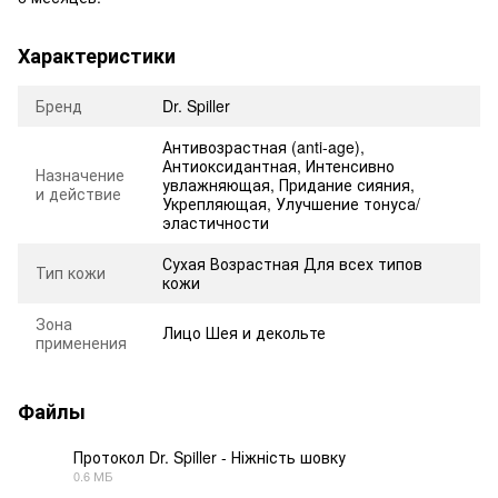
Характеристики
Бренд
Dr. Spiller
Антивозрастная (anti-age)
,
Антиоксидантная
,
Интенсивно
Назначение
увлажняющая
,
Придание сияния
,
и действие
Укрепляющая
,
Улучшение тонуса/
эластичности
Сухая Возрастная Для всех типов
Тип кожи
кожи
Зона
Лицо Шея и декольте
применения
Файлы
Протокол Dr. Spiller - Ніжність шовку
0.6 МБ
PDF