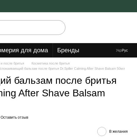
мерия для дома
Бренды
Укр
Рус
 и после бритья
Косметика после бритья
спокаивающий бальзам после бритья Dr.Spiller Calming After Shave Balsam 50мл
ий бальзам после бритья
lming After Shave Balsam
Оставить отзыв
В желания