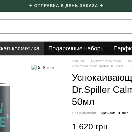
✦ ОТПРАВКА В ДЕНЬ ЗАКАЗА ✦
кая косметика
Подарочные наборы
Парфю
Главная
Мужская косметика
До
Косметика после бритья Dr. Spiller
У
Успокаивающ
Dr.Spiller Ca
50мл
Нет в наличии
Артикул: 101807
1 620 грн