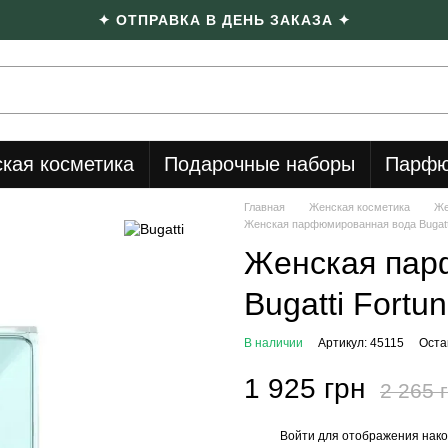
✦ ОТПРАВКА В ДЕНЬ ЗАКАЗА ✦
кая косметика
Подарочные наборы
Парфю
Главная
Женская косметика
Же
Женская парфюмированная вода Bugatti
Женская пар
Bugatti Fortu
В наличии
Артикул: 45115
Оста
1 925 грн
2 265 
Войти
для отображения нако
%