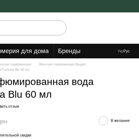
мерия для дома
Бренды
Укр
Рус
нская парфюмерия
Женская парфюмерия Bugatti
 Fortuna Blu 60 мл
фюмированная вода
na Blu 60 мл
вить отзыв
грн
В желания
пительной скидки