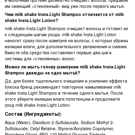
им сияющий «стеклянный» вид уже после первого мытья.
Чем milk shake Insta.Light Shampoo отличается от milk
shake Insta.Light Lotion?
milk shake Insta.Light Shampoo очищает волосы и готовит их
к следующим шагам ухода. milk shake Insta.Light Lotion
наносят сразу после шампуня на волосы, с которых убраны
излишки влаги, для дополнительного увлажнения и сияния.
Вместе оба средства составляют первые два шага
системы для «стеклянных» волос.
Можно ли мыть голову шампунем milk shake Insta.Light
Shampoo дважды за одно мытьё?
Да, для более тщательного очищения и усиления эффекта
блеска бренд рекомендует повторное намыливание milk
shake Insta.Light Shampoo в течение одного мытья. После
этого уберите излишки влаги полотенцем и продолжите
уход milk shake Insta.Light Lotion.
Состав (Ингредиенты):
Aqua (Water), Disodium 2-Sulfolaurate, Sodium Methyl 2-
Sulfolaurate, Cetyl Betaine, Styrene/Acrylates Copolymer,
Propylene Glycol, PEG-120 Methyl Glucose Trioleate,