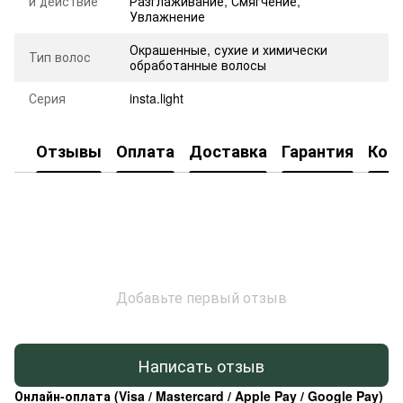
и действие
Разглаживание
,
Смягчение
,
Увлажнение
Окрашенные, сухие и химически
Тип волос
обработанные волосы
Серия
insta.light
Отзывы
Оплата
Доставка
Гарантия
Кон
Добавьте первый отзыв
Написать отзыв
Онлайн-оплата (Visa / Mastercard / Apple Pay / Google Pay)