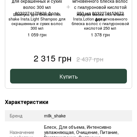
Шампунь для блеска milk
Жидкая маска milk shake
shake Insta.Light Shampoo для
Insta.Lotion для мгновенного
s
окрашенных и сухих волос
блеска волос с гиалуроновой
300 мл
кислотой 250 мл
1 059 грн
1 378 грн
2 315 грн
2 437 грн
Купить
Характеристики
Бренд
milk_shake
Блеск
,
Для объема
,
Интенсивно
Назначение
увлажняющая
,
Очищение
,
Питание
,