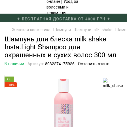
✦ БЕСПЛАТНАЯ ДОСТАВКА ОТ 4000 ГРН ✦
Женская косметика
Шампуни
Шампуни milk_shake
Шампу
Шампунь для блеска milk shake
Insta.Light Shampoo для
окрашенных и сухих волос 300 мл
В наличии
Артикул:
8032274175926
Оставить отзыв
ХИТ
−10%