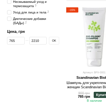
Несмываемый уход и
3
термозащита
−15%
2
Уход для лица и тела
Диетические добавки
2
(БАДы)
Цена, грн
От Цена, грн
До Цена, грн
OK
Артикул: BPX-0001
Scandinavian Bio
Шампунь для укреплени
женщин Scandinavian Bi
Strength Shampoo 
900 грн
Купи
765 грн
В наличии