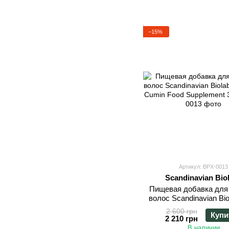
−15%
Артикул: BPX-0013
Scandinavian Bio
Пищевая добавка для
волос Scandinavian Bio
Sila-Cumin Food Supple
2 600 грн
Купи
2 210 грн
В наличии