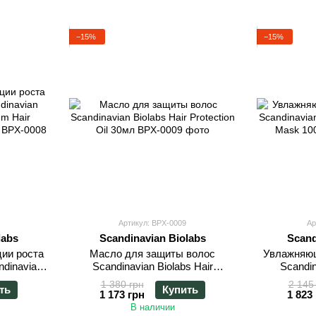
поскольку женская и мужская кожа имеют разные осо
−15%
−15%
Артикул: BPX-0009
Ар
labs
Scandinavian Biolabs
Scand
ции роста
Масло для защиты волос
Увлажняющ
dinavian
Scandinavian Biolabs Hair
Scandin
rum Hair
Protection Oil 30мл
Hydra
1 380 грн
2 145
ть
Купить
100мл
1 173 грн
1 823
В наличии