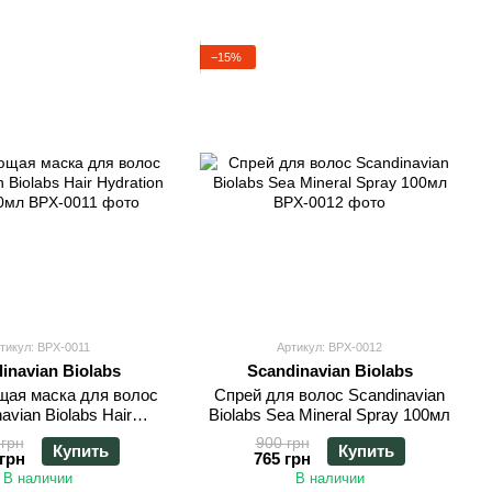
бенности.
−15%
тикул: BPX-0011
Артикул: BPX-0012
inavian Biolabs
Scandinavian Biolabs
ая маска для волос
Спрей для волос Scandinavian
avian Biolabs Hair
Biolabs Sea Mineral Spray 100мл
tion Mask 100мл
 грн
900 грн
Купить
Купить
 грн
765 грн
В наличии
В наличии