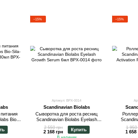
−15%
−15%
Артикул: BPX-0014
Ар
labs
Scandinavian Biolabs
Scand
 питания
Сыворотка для роста ресниц
Роллер
labs Bio-
Scandinavian Biolabs Eyelash
Scandina
ment 30мл
Growth Serum 6мл
Act
2 550 грн
1 950
ть
Купить
2 168 грн
1 658
В наличии