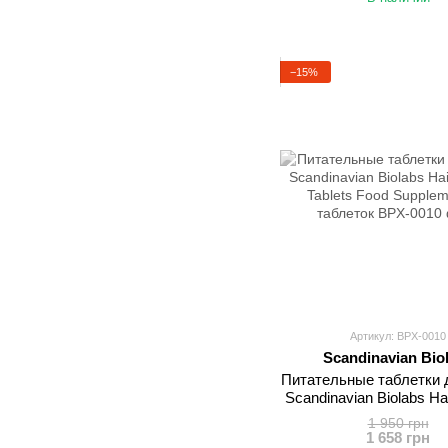
−15%
Артикул: BPX-0010
Scandinavian Bio
Питательные таблетки 
Scandinavian Biolabs Hai
Tablets Food Supplem
1 950 грн
таблеток
1 658 грн