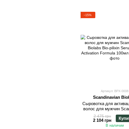
−15%
Артикул: BPX-0008
Scandinavian Bio
Сыровотка для актива
волос для мужчин Scan
Biolabs Bio-pilixin Se
2 475 грн
Купи
Activation Formula 
2 104 грн
В наличии