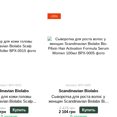
−15%
тикул: BPX-0015
Артикул: BPX-0005
inavian Biolabs
Scandinavian Biolabs
 для кожи головы
Сыворотка для роста волос у
vian Biolabs Scalp
женщин Scandinavian Biolabs Bio-
ivation Roller
Pilixin Hair Activation Formula
 грн
2 475 грн
Купить
Купить
Serum Women 100мл
 грн
2 104 грн
В наличии
В наличии