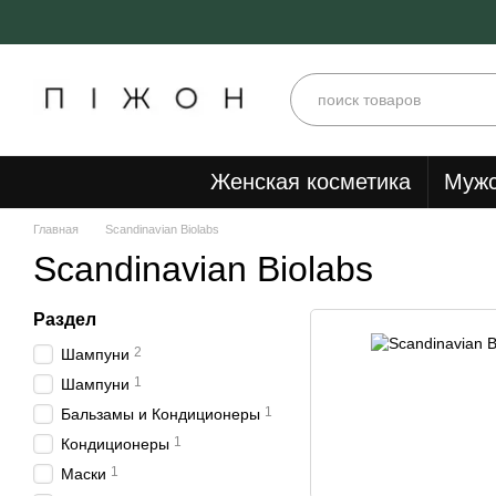
Перейти к основному контенту
Женская косметика
Мужс
Главная
Scandinavian Biolabs
Scandinavian Biolabs
Раздел
2
Шампуни
1
Шампуни
1
Бальзамы и Кондиционеры
1
Кондиционеры
1
Маски