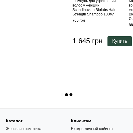
Шампунь для укрепления
Ко
волос у женщин
во
Scandinavian Biolabs Hair
же
Strength Shampoo 100мл
Bi
Co
765 грн
88
1 645 грн
Купить
Каталог
Клиентам
Женская косметика
Вход в личный кабинет