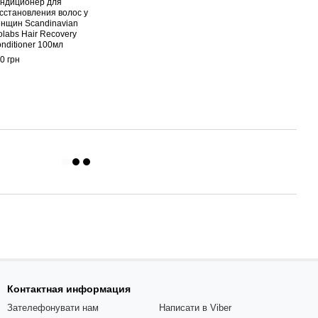
ндиционер для
сстановления волос у
нщин Scandinavian
olabs Hair Recovery
nditioner 100мл
0 грн
Контактная информация
Зателефонувати нам
Написати в Viber