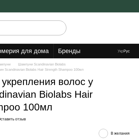
мерия для дома
Бренды
Укр
Рус
мпуни
Шампуни Scandinavian Biolabs
 Scandinavian Biolabs Hair Strength Shampoo 100мл
укрепления волос у
inavian Biolabs Hair
mpoo 100мл
ставить отзыв
В желания