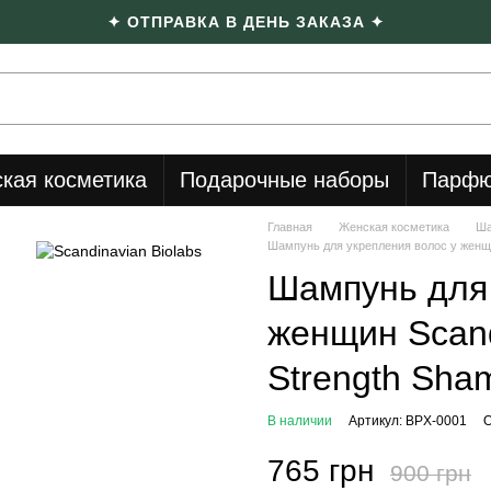
✦ ОТПРАВКА В ДЕНЬ ЗАКАЗА ✦
кая косметика
Подарочные наборы
Парфю
Главная
Женская косметика
Ша
Шампунь для укрепления волос у женщин
Шампунь для 
женщин Scand
Strength Sha
В наличии
Артикул: BPX-0001
О
765 грн
900 грн