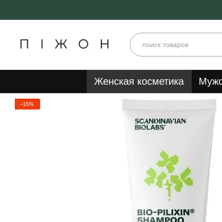
Перейти к основному контенту
Женская косметика
Мужс
−15%